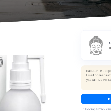
В
В
* Постарайтесь св