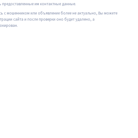
ь предоставленные им
контактные данные
.
сь с мошенником или объявление более не актуально, Вы можете
рации сайта и после проверки оно будет удалено, а
окирован.