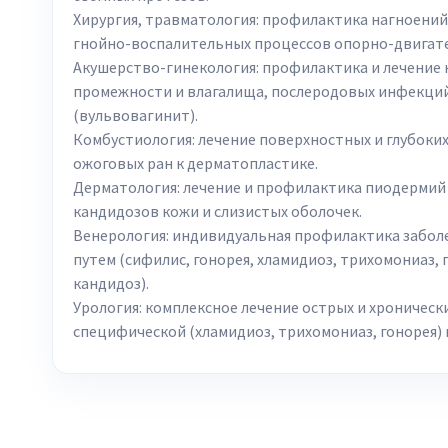
Хирургия, травматология: профилактика нагноений 
гнойно-воспалительных процессов опорно-двигате
Акушерство-гинекология: профилактика и лечение 
промежности и влагалища, послеродовых инфекций
(вульвовагинит).
Комбустиология: лечение поверхностных и глубоких 
ожоговых ран к дерматопластике.
Дерматология: лечение и профилактика пиодермий 
кандидозов кожи и слизистых оболочек.
Венерология: индивидуальная профилактика забо
путем (сифилис, гонорея, хламидиоз, трихомониаз,
кандидоз).
Урология: комплексное лечение острых и хроничес
специфической (хламидиоз, трихомониаз, гонорея)