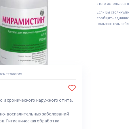
этого использоват
Если Вы столкнули
сообщить админист
пользователь забл
осметология
о и хронического наружного отита,
нно-воспалительных заболеваний
ов. Гигиеническая обработка