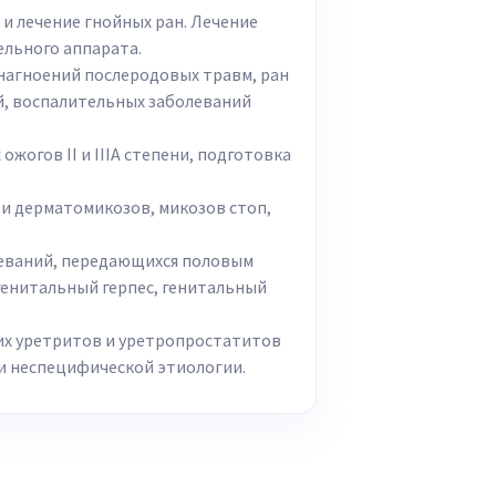
и лечение гнойных ран. Лечение
льного аппарата.
нагноений послеродовых травм, ран
, воспалительных заболеваний
ожогов II и IIIА степени, подготовка
и дерматомикозов, микозов стоп,
леваний, передающихся половым
 генитальный герпес, генитальный
ких уретритов и уретропростатитов
 и неспецифической этиологии.