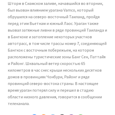
Шторм в Сиамском заливе, начавшийся во вторник,
был вызван влиянием урагана Vamco, который
обрушился на северо-восточный Таиланд, пройдя
перед этим Вьетнам и южный Лаос. Ураган также
вызвал затяжные ливни в ряде провинций Таиланда и
в Бангкоке и затопление некоторых участков
автотрасс, в том числе трассы номер 7, соединяющей
Бангкок с восточным побережьем, на котором
расположены туристические зоны Банг Сен, Паттайя
и Районг. Шквальный ветер скоростью 65
километров в час снес крыши нескольких десятков
домов в провинциях Чонбури, Районг и ряде
провинций северо-востока страны. В настоящее
время ураган потерял силу и перешел в стадию
области низкого давления, говорится в сообщении
телеканала.